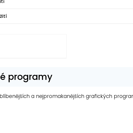
ití
žití
cké programy
oblíbenějších a nejpromakanějších grafických progr