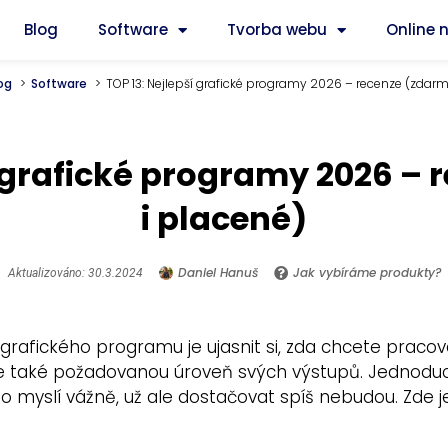
Blog
Software
Tvorba webu
Online 
og
Software
TOP 13: Nejlepší grafické programy 2026 – recenze (zdarm
í grafické programy 2026 –
i placené)
Daniel Hanuš
Jak vybíráme produkty?
Aktualizováno: 30.3.2024
grafického programu je ujasnit si, zda chcete pracov
te také požadovanou úroveň svých výstupů. Jednoduch
o myslí vážně, už ale dostačovat spíš nebudou. Zde j