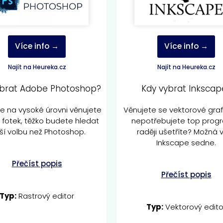
Více info →
Více info →
Najít na Heureka.cz
Najít na Heureka.cz
ybrat Adobe Photoshop?
Kdy vybrat Inkscap
e na vysoké úrovni věnujete
Věnujete se vektorové graf
 fotek, těžko budete hledat
nepotřebujete top prog
ší volbu než Photoshop.
raději ušetříte? Možná
Inkscape sedne.
Přečíst popis
Přečíst popis
Typ:
Rastrový editor
Typ:
Vektorový edito