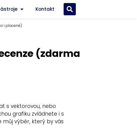
nástroje
Kontakt
a i placené)
 recenze (zdarma
at s vektorovou, nebo
ou grafiku zvládnete i s
e můj výběr, který by vás