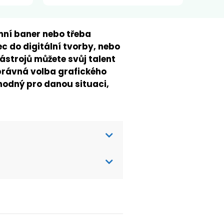
amní baner nebo třeba
c do digitální tvorby, nebo
ástrojů můžete svůj talent
správná volba grafického
vhodný pro danou situaci,