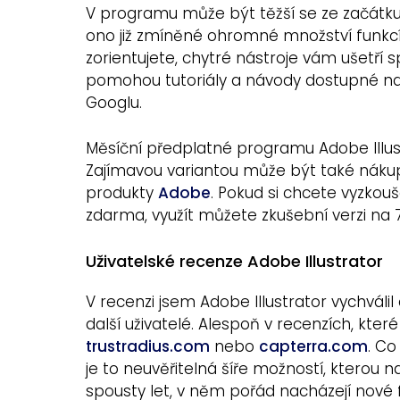
V programu může být těžší se ze začátk
ono již zmíněné ohromné množství funkcí.
zorientujete, chytré nástroje vám ušetří
pomohou tutoriály a návody dostupné na 
Googlu.
Měsíční předplatné programu Adobe Illust
Zajímavou variantou může být také nákup
produkty
Adobe
. Pokud si chcete vyzkou
zdarma, využít můžete zkušební verzi na 7
Uživatelské recenze Adobe Illustrator
V recenzi jsem Adobe Illustrator vychváli
další uživatelé. Alespoň v recenzích, kter
trustradius.com
nebo
capterra.com
. Co
je to neuvěřitelná šíře možností, kterou nabí
spousty let, v něm pořád nacházejí nové 