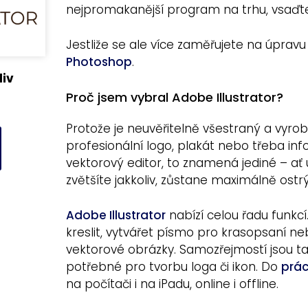
nejpromakanější program na trhu, vsaďte 
Jestliže se ale více zaměřujete na úpravu
Photoshop
.
liv
Proč jsem vybral Adobe Illustrator?
Protože je neuvěřitelně všestraný a vyrob
profesionální logo, plakát nebo třeba inf
vektorový editor, to znamená jediné – ať
zvětšíte jakkoliv, zůstane maximálně ostrý 
Adobe Illustrator
nabízí celou řadu funkcí
kreslit, vytvářet písmo pro krasopsaní n
vektorové obrázky. Samozřejmostí jsou t
potřebné pro tvorbu loga či ikon. Do
prá
na počítači i na iPadu, online i offline.