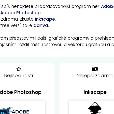
nejspíš nenajdete propracovanější program než
Adobe
e
Adobe Photoshop
.
 zdrama, zkuste
Inkscape
.
ee verzí, to je
Canva
.
 vám představím i další grafické programy a přehledn
sním rozdíl mezi rastrovou a vektorou grafikou a po
Nejlepší rastr
Nejlepší zdarma
dobe Photoshop
Inkscape