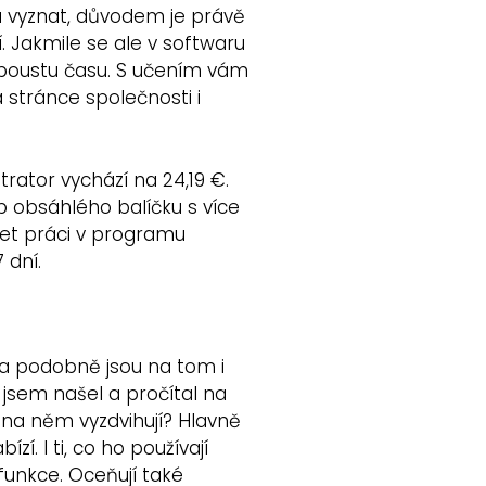
u vyznat, důvodem je právě
 Jakmile se ale v softwaru
 spoustu času. S učením vám
stránce společnosti i
rator vychází na 24,19 €.
 obsáhlého balíčku s více
šet práci v programu
 dní.
l a podobně jsou na tom i
é jsem našel a pročítal na
 na něm vyzdvihují? Hlavně
zí. I ti, co ho používají
funkce. Oceňují také