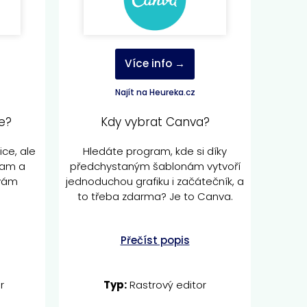
Více info →
Najít na Heureka.cz
e?
Kdy vybrat Canva?
ice, ale
Hledáte program, kde si díky
ram a
předchystaným šablonám vytvoří
 vám
jednoduchou grafiku i začátečník, a
to třeba zdarma? Je to Canva.
Přečíst popis
r
Typ:
Rastrový editor