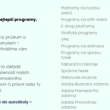
Platformy na tvorbu
webů
Programy na střih videa
ejlepší programy,
E-shop platformy
Grafické programy
ový průzkum a
VPN
 Hanušem –
Programy na animace
Přinášíme vám
Programy na úpravu
fotek
Fakturační nástroje
na základě
Správce hesel
ušeností našich
Webnode recenze
ormativního
Adobe Illustrator zdarma
ní či právní rada. Ty
.
Adobe Premiere Pro
zdarma
y do autoškoly –
Adobe Photoshop
zdarma