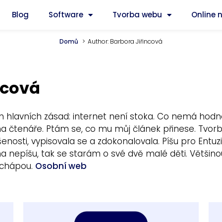
Blog
Software
Tvorba webu
Online 
Domů
Author: Barbora Jiřincová
ncová
h hlavních zásad: internet není stoka. Co nemá hodnot
na čtenáře. Ptám se, co mu můj článek přinese. Tvorb
šenosti, vypisovala se a zdokonalovala. Píšu pro Entu
a nepíšu, tak se starám o své dvě malé děti. Většinou
 chápou.
Osobní web