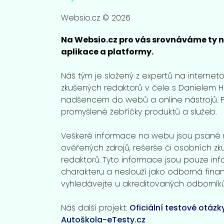
Websio.cz © 2026
Na Websio.cz pro vás srovnáváme ty n
aplikace a platformy.
Náš tým je složený z expertů na internet
zkušených redaktorů v čele s Danielem
nadšencem do webů a online nástrojů. 
promyšlené žebříčky produktů a služeb.
Veškeré informace na webu jsou psané 
ověřených zdrojů, rešerše či osobních zk
redaktorů. Tyto informace jsou pouze inf
charakteru a neslouží jako odborná finanč
vyhledávejte u akreditovaných odborníků
Náš další projekt:
Oficiální testové otázk
Autoškola-eTesty.cz