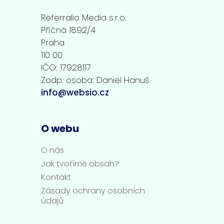
Referralio Media s.r.o.
Příčná 1892/4
Praha
110 00
IČO: 17928117
Zodp. osoba: Daniel Hanuš
info@websio.cz
O webu
O nás
Jak tvoříme obsah?
Kontakt
Zásady ochrany osobních
údajů