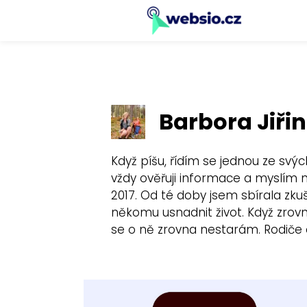
Barbora Jiři
Když píšu, řídím se jednou ze svýc
vždy ověřuji informace a myslím 
2017. Od té doby jsem sbírala zku
někomu usnadnit život. Když zrovn
se o ně zrovna nestarám. Rodiče